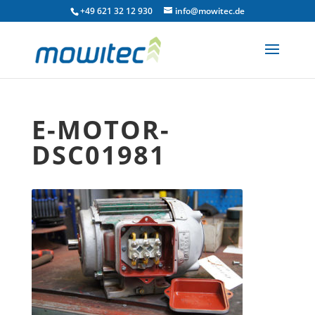
+49 621 32 12 930
info@mowitec.de
E-MOTOR-
DSC01981