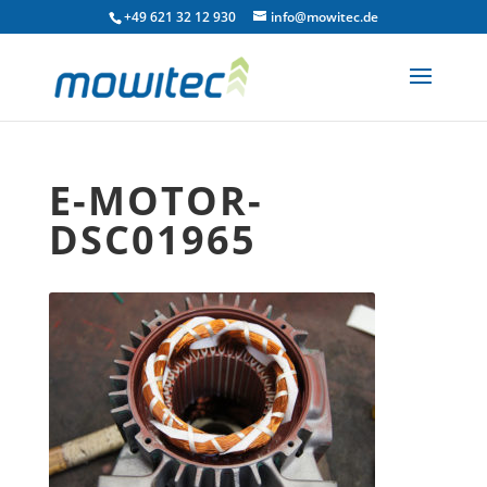
+49 621 32 12 930
info@mowitec.de
E-MOTOR-
DSC01965