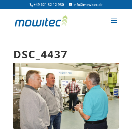
+49 621 32 12 930
info@mowitec.de
DSC_4437