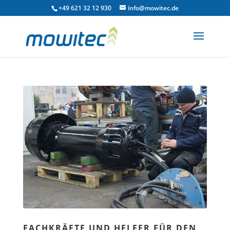
+49 621 32 12 930
info@mowitec.de
FACHKRÄFTE UND HELFER FÜR DEN