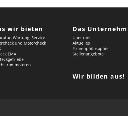
s wir bieten
Das Unternehm
ratur, Wartung, Service
Über uns
orcheck und Motorcheck
Aktuelles
S
Firmenphilosophie
heck EMA
Stellenangebote
teckgetriebe
ichstrommotoren
Wir bilden aus!