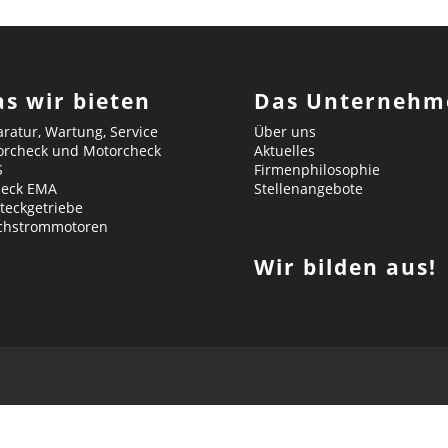
s wir bieten
Das Unternehm
ratur, Wartung, Service
Über uns
orcheck und Motorcheck
Aktuelles
S
Firmenphilosophie
heck EMA
Stellenangebote
teckgetriebe
ichstrommotoren
Wir bilden aus!